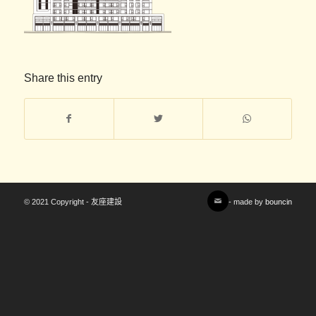
Share this entry
© 2021 Copyright - 友座建設
- made by
bouncin