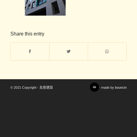
Share this entry
© 2021 Copyright - 友座建設
- made by
bouncin