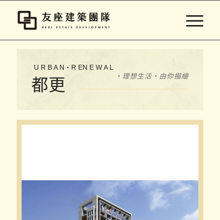
U R B A N・R EN E W A L
・理想生活・由你描繪
都更