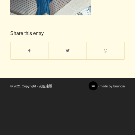
Share this entry
© 2021 Copyright - 友座建設
- made by
bouncin