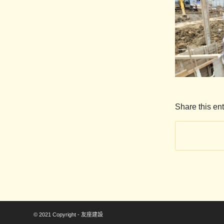
Share this ent
© 2021 Copyright - 友座建設