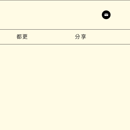
都更
分享
】