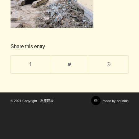
Share this entry
© 2021 Copyright - 友座建設
- made by
bouncin