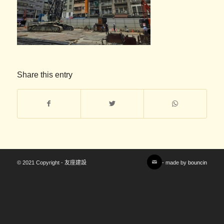
Share this entry
© 2021 Copyright - 友座建設
- made by
bouncin