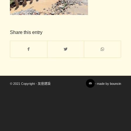
Share this entry
© 2021 Copyright - 友座建設
- made by
bouncin