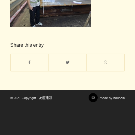
Share this entry
© 2021 Copyright - 友座建設
- made by
bouncin