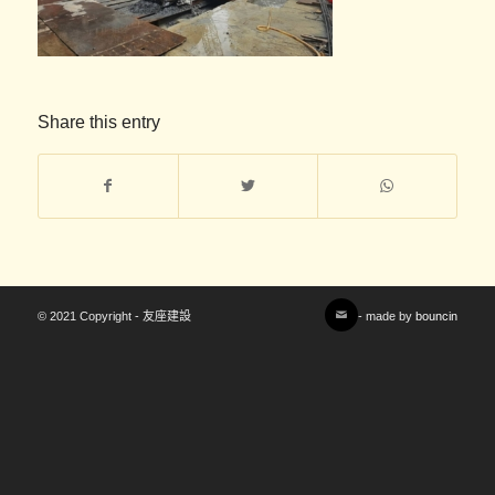
Share this entry
© 2021 Copyright - 友座建設
- made by
bouncin