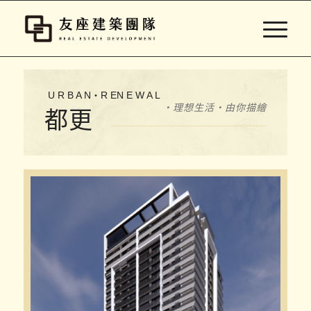
U R B A N・R EN E W A L
・理想生活・由你描繪
都更